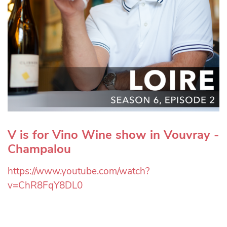
V is for Vino Wine show in Vouvray -
Champalou
https://www.youtube.com/watch?
v=ChR8FqY8DL0